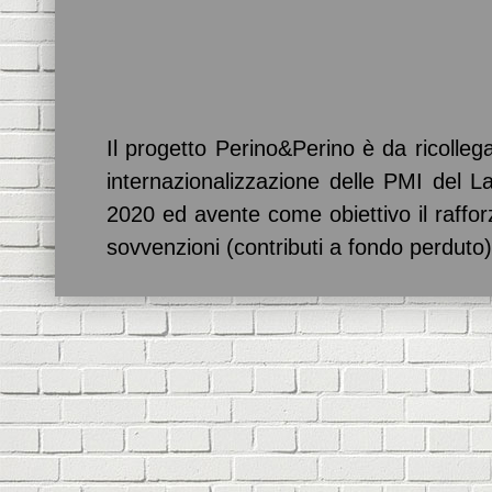
Il progetto Perino&Perino è da ricollega
internazionalizzazione delle PMI del 
2020 ed avente come obiettivo il raffor
sovvenzioni (contributi a fondo perduto)