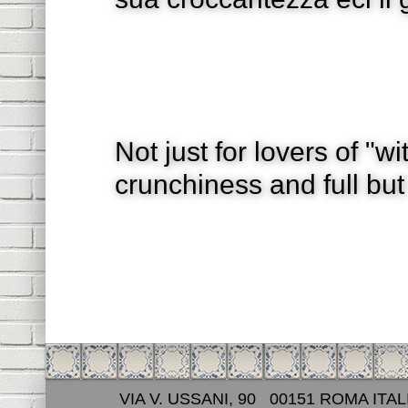
Not just for lovers of "wi
crunchiness and full but 
VIA V. USSANI, 90 00151 ROMA ITAL