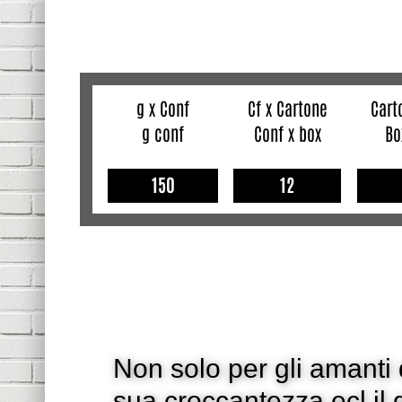
g x Conf
Cf x Cartone
Cart
g conf
Conf x box
Bo
150
12
Non solo per gli amanti d
sua croccantezza ecl il