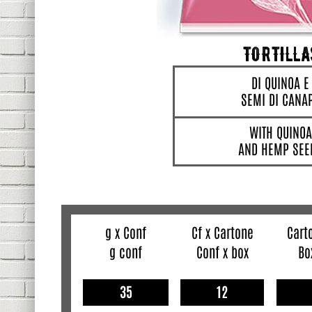
TORTILLA
DI QUINOA E
SEMI DI CANA
WITH QUINOA
AND HEMP SEE
g x Conf
Cf x Cartone
Cart
g conf
Conf x box
Bo
35
12