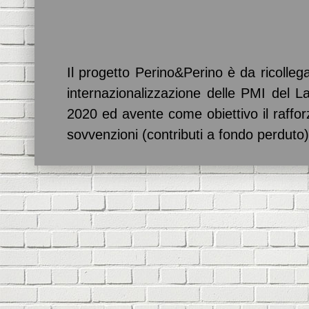
Il progetto Perino&Perino è da ricollega
internazionalizzazione delle PMI del 
2020 ed avente come obiettivo il raffor
sovvenzioni (contributi a fondo perduto)